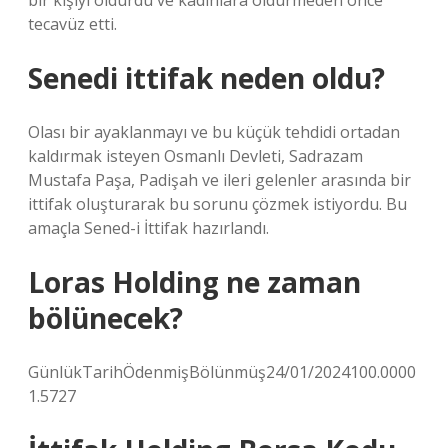
bir kişiyi öldürdü ve kadınlara öldürmeden önce
tecavüz etti.
Senedi ittifak neden oldu?
Olası bir ayaklanmayı ve bu küçük tehdidi ortadan
kaldırmak isteyen Osmanlı Devleti, Sadrazam
Mustafa Paşa, Padişah ve ileri gelenler arasında bir
ittifak oluşturarak bu sorunu çözmek istiyordu. Bu
amaçla Sened-i İttifak hazırlandı.
Loras Holding ne zaman
bölünecek?
GünlükTarihÖdenmişBölünmüş24/01/2024100.0000
1.5727