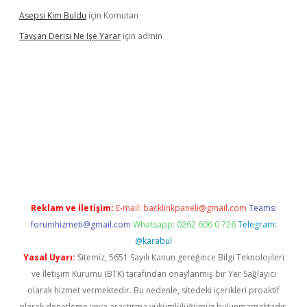
Asepsi Kim Buldu
için
Komutan
Tavşan Derisi Ne Işe Yarar
için
admin
.net
Reklam ve İletişim:
E-mail:
backlinkpaneli@gmail.com
Teams:
forumhizmeti@gmail.com
Whatsapp: 0262 606 0 726
Telegram:
@karabul
Yasal Uyarı:
Sitemiz, 5651 Sayılı Kanun gereğince Bilgi Teknolojileri
ve İletişim Kurumu (BTK) tarafından onaylanmış bir Yer Sağlayıcı
olarak hizmet vermektedir. Bu nedenle, sitedeki içerikleri proaktif
olarak denetleme veya araştırma yükümlülüğümüz bulunmamaktadır.