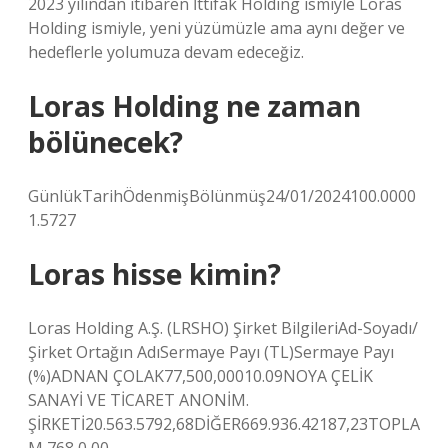
2023 yılından itibaren İttifak Holding ismiyle Loras
Holding ismiyle, yeni yüzümüzle ama aynı değer ve
hedeflerle yolumuza devam edeceğiz.
Loras Holding ne zaman
bölünecek?
GünlükTarihÖdenmişBölünmüş24/01/2024100.0000
1.5727
Loras hisse kimin?
Loras Holding A.Ş. (LRSHO) Şirket BilgileriAd-Soyadı/
Şirket Ortağın AdıSermaye Payı (TL)Sermaye Payı
(%)ADNAN ÇOLAK77,500,00010.09NOYA ÇELİK
SANAYİ VE TİCARET ANONİM.
ŞİRKETİ20.563.5792,68DİĞER669.936.42187,23TOPLA