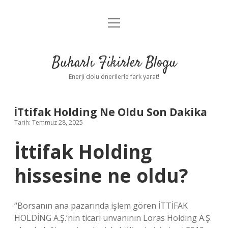
menüyü
Anasayfa
aç
Gizlilik Politikası
Buharlı Fikirler Blogu
Yasal Uyarı
Enerji dolu önerilerle fark yarat!
Hakkımızda
İTtifak Holding Ne Oldu Son Dakika
Tarih: Temmuz 28, 2025
İttifak Holding
hissesine ne oldu?
“Borsanın ana pazarında işlem gören İTTİFAK
HOLDİNG A.Ş.’nin ticari unvanının Loras Holding A.Ş.