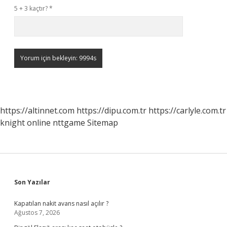
5 + 3 kaçtır?
*
https://altinnet.com
https://dipu.com.tr
https://carlyle.com.tr
knight online
nttgame
Sitemap
Sidebar
Son Yazılar
Kapatılan nakit avans nasıl açılır ?
Ağustos 7, 2026