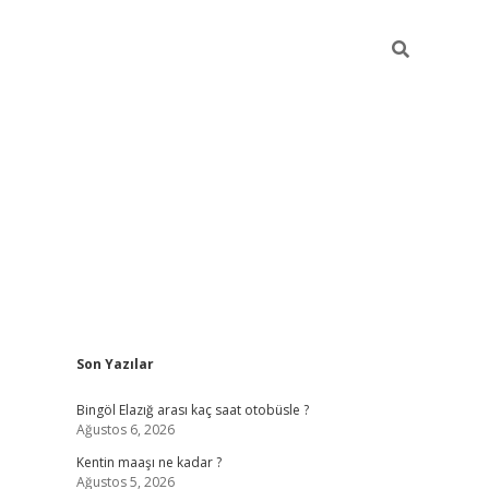
Sidebar
Son Yazılar
vdcasinogir.n
Bingöl Elazığ arası kaç saat otobüsle ?
Ağustos 6, 2026
Kentin maaşı ne kadar ?
Ağustos 5, 2026