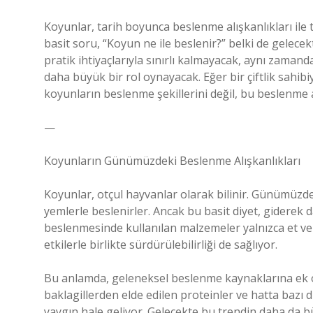
Koyunlar, tarih boyunca beslenme alışkanlıkları ile
basit soru, “Koyun ne ile beslenir?” belki de gel
pratik ihtiyaçlarıyla sınırlı kalmayacak, aynı zaman
daha büyük bir rol oynayacak. Eğer bir çiftlik sahib
koyunların beslenme şekillerini değil, bu beslenme al
—
Koyunların Günümüzdeki Beslenme Alışkanlıkları
Koyunlar, otçul hayvanlar olarak bilinir. Günümüzde 
yemlerle beslenirler. Ancak bu basit diyet, giderek d
beslenmesinde kullanılan malzemeler yalnızca et ve 
etkilerle birlikte sürdürülebilirliği de sağlıyor.
Bu anlamda, geleneksel beslenme kaynaklarına ek ol
baklagillerden elde edilen proteinler ve hatta bazı
yaygın hale geliyor. Gelecekte bu trendin daha da 