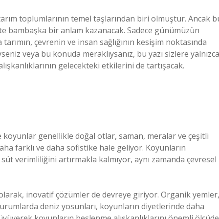
 tarım toplumlarının temel taşlarından biri olmuştur. Ancak b
ecekte bambaşka bir anlam kazanacak. Sadece günümüzün
da tarımın, çevrenin ve insan sağlığının kesişim noktasında
iyseniz veya bu konuda meraklıysanız, bu yazı sizlere yalnızc
ışkanlıklarının gelecekteki etkilerini de tartışacak.
koyunlar genellikle doğal otlar, saman, meralar ve çeşitli
aha farklı ve daha sofistike hale geliyor. Koyunların
süt verimliliğini artırmakla kalmıyor, aynı zamanda çevresel
arak, inovatif çözümler de devreye giriyor. Organik yemler
 durumlarda deniz yosunları, koyunların diyetlerinde daha
büyüyerek koyunların beslenme alışkanlıklarını önemli ölçüde