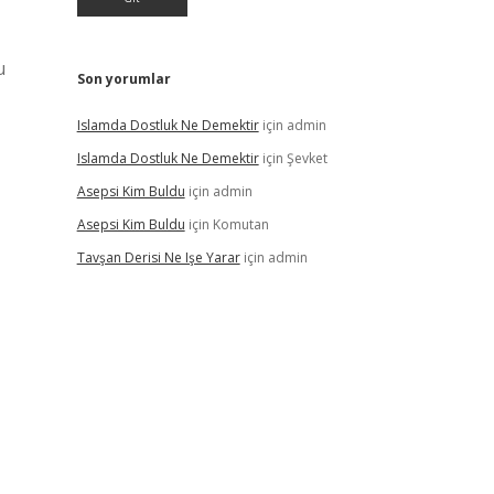
u
Son yorumlar
Islamda Dostluk Ne Demektir
için
admin
Islamda Dostluk Ne Demektir
için
Şevket
Asepsi Kim Buldu
için
admin
Asepsi Kim Buldu
için
Komutan
Tavşan Derisi Ne Işe Yarar
için
admin