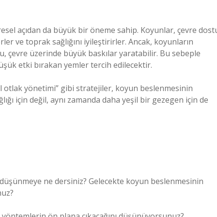
esel açıdan da büyük bir öneme sahip. Koyunlar, çevre dost
er ve toprak sağlığını iyileştirirler. Ancak, koyunların
, çevre üzerinde büyük baskılar yaratabilir. Bu sebeple
ük etki bırakan yemler tercih edilecektir.
 otlak yönetimi” gibi stratejiler, koyun beslenmesinin
lığı için değil, aynı zamanda daha yeşil bir gezegen için de
te düşünmeye ne dersiniz? Gelecekte koyun beslenmesinin
nuz?
i yöntemlerin ön plana çıkacağını düşünüyorsunuz?