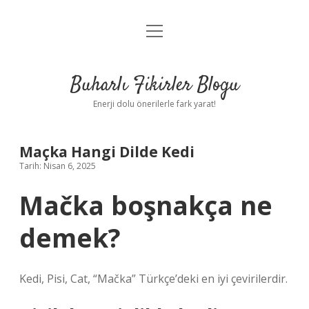
menüyü
Anasayfa
aç
Gizlilik Politikası
Buharlı Fikirler Blogu
Yasal Uyarı
Enerji dolu önerilerle fark yarat!
Hakkımızda
Maçka Hangi Dilde Kedi
Tarih: Nisan 6, 2025
Mačka boşnakça ne
demek?
Kedi, Pisi, Cat, “Mačka” Türkçe’deki en iyi çevirilerdir.