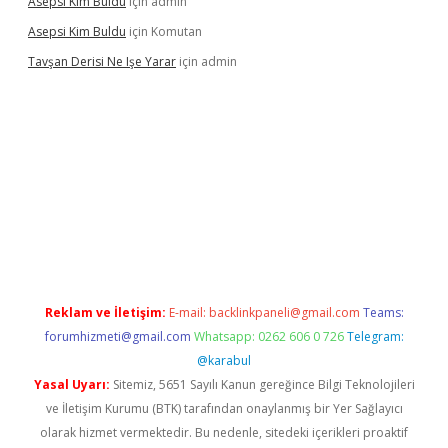
Asepsi Kim Buldu
için
admin
Asepsi Kim Buldu
için
Komutan
Tavşan Derisi Ne Işe Yarar
için
admin
ir.net
Reklam ve İletişim:
E-mail:
backlinkpaneli@gmail.com
Teams:
forumhizmeti@gmail.com
Whatsapp: 0262 606 0 726
Telegram:
@karabul
Yasal Uyarı:
Sitemiz, 5651 Sayılı Kanun gereğince Bilgi Teknolojileri
ve İletişim Kurumu (BTK) tarafından onaylanmış bir Yer Sağlayıcı
olarak hizmet vermektedir. Bu nedenle, sitedeki içerikleri proaktif