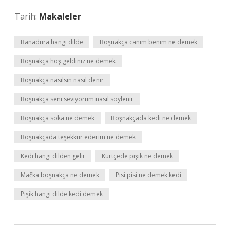
Tarih:
Makaleler
Banadura hangi dilde
Boşnakça canım benim ne demek
Boşnakça hoş geldiniz ne demek
Boşnakça nasılsın nasıl denir
Boşnakça seni seviyorum nasıl söylenir
Boşnakça soka ne demek
Boşnakçada kedi ne demek
Boşnakçada teşekkür ederim ne demek
Kedi hangi dilden gelir
Kürtçede pişik ne demek
Mačka boşnakça ne demek
Pisi pisi ne demek kedi
Pişik hangi dilde kedi demek