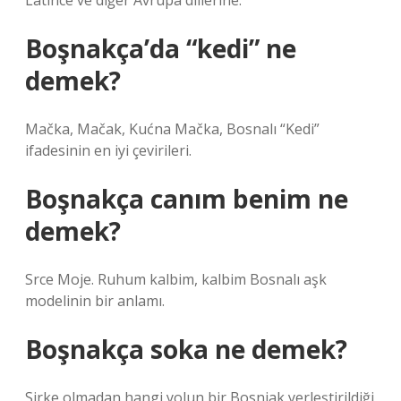
Latince ve diğer Avrupa dillerine.
Boşnakça’da “kedi” ne
demek?
Mačka, Mačak, Kućna Mačka, Bosnalı “Kedi”
ifadesinin en iyi çevirileri.
Boşnakça canım benim ne
demek?
Srce Moje. Ruhum kalbim, kalbim Bosnalı aşk
modelinin bir anlamı.
Boşnakça soka ne demek?
Sirke olmadan hangi yolun bir Bosniak yerleştirildiği