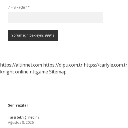
7 + 8 kaçtır?
*
https://altinnet.com
https://dipu.com.tr
https://carlyle.com.tr
knight online
nttgame
Sitemap
Sidebar
Son Yazılar
Tarsi tekniği nedir ?
Ağustos 8, 2026