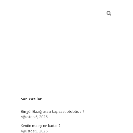
Sidebar
Son Yazılar
vdcasinogir.net
Bingöl Elazığ arası kaç saat otobüsle ?
Ağustos 6, 2026
Kentin maaşı ne kadar ?
Ağustos 5, 2026