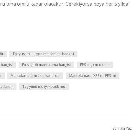
rü bina ömrü kadar olacaktır. Gerekiyorsa boya her 5 yılda
dir
En iyi ısı izolasyon malzemesi hangisi
 hangisi
En sağlıklı mantolama hangisi
EPS kaç cm olmalı
i
Mantolama ömrü ne kadardır
Mantolamada XPS mi EPS mi
kadardır
Taş yünü mü iyi köpük mü
Sonraki Yaz