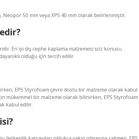
m, Neopor 50 mm veya XPS 40 mm olarak belirlenmiştir.
edir?
idir. En iyi dış cephe kaplama malzemesi söz konusu
yanıklı olduğu için tercih edilir.
lirken, EPS Styrofoam çevre dostu bir malzeme olarak kabul
ık için mükemmel bir malzeme olarak bilinirken, EPS Styrofoam
k kabul edilir.
si?
 Isı iletkenlik katsayıları oldukça yakın olmasına rağmen, EPS