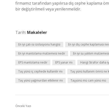
firmamız tarafından yapılırsa dış cephe kaplama öm
bir değiştirilmeli veya yenilenmelidir.
Tarih:
Makaleler
En iyi çatı ısı izolasyonu hangisi
En iyi dış cephe kaplaması ne
En iyi mantolama malzemesi nedir
En iyi su yalıtım malzemesi
EPS mantolama nedir
EPS yanar mı
Hangi Strafor daha iy
Taş yünü iç cephede kullanılır mı
Taş yünü kullanım ömrü ne 
Taş yünü yağmurdan etkilenir mi
Taşyünü mü cam yünü mü
Önceki Yazı