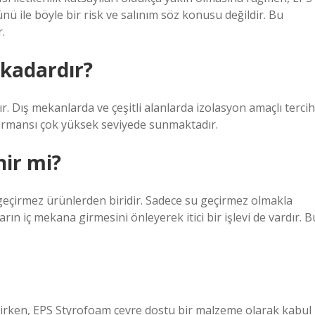
nü ile böyle bir risk ve salınım söz konusu değildir. Bu
.
kadardır?
r. Dış mekanlarda ve çeşitli alanlarda izolasyon amaçlı tercih
rformansı çok yüksek seviyede sunmaktadır.
ir mi?
geçirmez ürünlerden biridir. Sadece su geçirmez olmakla
n iç mekana girmesini önleyerek itici bir işlevi de vardır. B
lirken, EPS Styrofoam çevre dostu bir malzeme olarak kabul