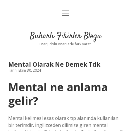
menüyü
Anasayfa
aç
Gizlilik Politikası
Buharlı Fikirler Blogu
Yasal Uyarı
Enerji dolu önerilerle fark yarat!
Hakkımızda
Mental Olarak Ne Demek Tdk
Tarih: Ekim 30, 2024
Mental ne anlama
gelir?
Mental kelimesi esas olarak tıp alanında kullanılan
bir terimdir. İngilizceden dilimize giren mental