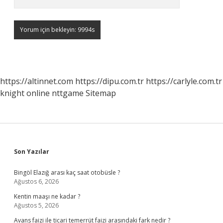
https://altinnet.com
https://dipu.com.tr
https://carlyle.com.tr
knight online
nttgame
Sitemap
Sidebar
Son Yazılar
Bingöl Elazığ arası kaç saat otobüsle ?
Ağustos 6, 2026
Kentin maaşı ne kadar ?
Ağustos 5, 2026
Avans faizi ile ticari temerrüt faizi arasındaki fark nedir ?