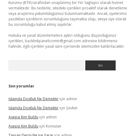
Kurumu (BTK) tarafından onaylanmış bir Yer Sağlayıcı olarak hizmet
vermektedir. Bu nedenle, sitedeki içerikleri proaktif olarak denetleme
veya araştırma yükümlülüğümüz bulunmamaktadır. Ancak, üyelerimiz
yazdıkları içeriklerin sorumluluğunu taşımakta olup, siteye üye olarak
bu sorumluluğu kabul etmiş sayılırlar.
Hukuka ve yasal düzenlemelere aykırı olduğunu düşündüğünüz
içerikleri,
backlinkpanelicomtr@gmail.com
adresine bildirmeniz
halinde, ilgili içerikler yasal süre içerisinde sitemizden kaldırılacaktır.
Arama
Son yorumlar
Islamda Dostluk Ne Demektir
için
admin
Islamda Dostluk Ne Demektir
için
Şevket
Asepsi Kim Buldu
için
admin
Asepsi Kim Buldu
için
Komutan
Tavşan Derisi Ne Işe Yarar
için
admin