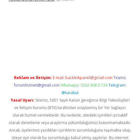
t
Reklam ve İletişim:
E-mail:
backlinkpaneli@gmail.com
Teams:
forumhizmeti@gmail.com
Whatsapp: 0262 606 0 726
Telegram:
@karabul
Yasal Uyarı:
Sitemiz, 5651 Sayılı Kanun gereğince Bilgi Teknolojileri
ve İletişim Kurumu (BTK) tarafından onaylanmış bir Yer Sağlayıcı
olarak hizmet vermektedir. Bu nedenle, sitedeki içerikleri proaktif
olarak denetleme veya araştırma yükümlülüğümüz bulunmamaktadır.
Ancak, üyelerimiz yazdıkları içeriklerin sorumluluğunu taşımakta olup,
siteye üye olarak bu sorumluluğu kabul etmiş sayılırlar. Bu internet