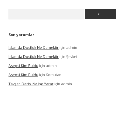
Arama
Son yorumlar
Islamda Dostluk Ne Demektir
için
admin
Islamda Dostluk Ne Demektir
için
Şevket
Asepsi Kim Buldu
için
admin
Asepsi Kim Buldu
için
Komutan
Tavşan Derisi Ne Işe Yarar
için
admin
vdcasinogir.net