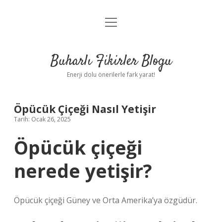
menüyü
Anasayfa
aç
Gizlilik Politikası
Buharlı Fikirler Blogu
Yasal Uyarı
Enerji dolu önerilerle fark yarat!
Hakkımızda
Öpücük Çiçeği Nasıl Yetişir
Tarih: Ocak 26, 2025
Öpücük çiçeği
nerede yetişir?
Öpücük çiçeği Güney ve Orta Amerika’ya özgüdür.