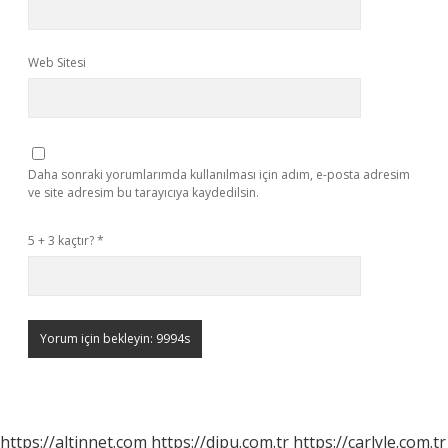
Web Sitesi
Daha sonraki yorumlarımda kullanılması için adım, e-posta adresim
ve site adresim bu tarayıcıya kaydedilsin.
5 + 3 kaçtır?
*
https://altinnet.com
https://dipu.com.tr
https://carlyle.com.tr