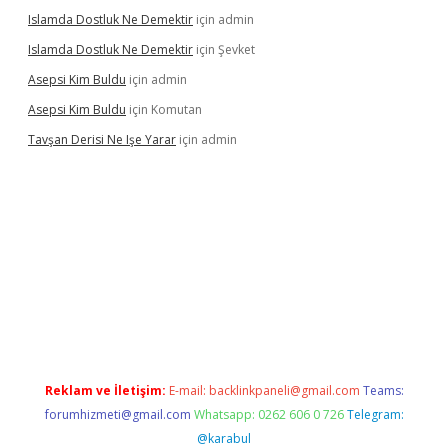
Islamda Dostluk Ne Demektir
için
admin
Islamda Dostluk Ne Demektir
için
Şevket
Asepsi Kim Buldu
için
admin
Asepsi Kim Buldu
için
Komutan
Tavşan Derisi Ne Işe Yarar
için
admin
asinogir.net
Reklam ve İletişim:
E-mail:
backlinkpaneli@gmail.com
Teams:
forumhizmeti@gmail.com
Whatsapp: 0262 606 0 726
Telegram:
@karabul