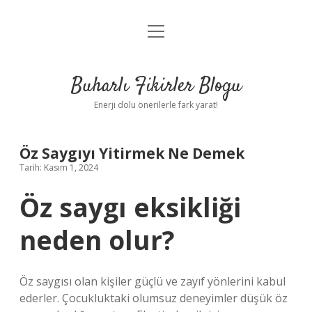
menüyü
Anasayfa
aç
Gizlilik Politikası
Buharlı Fikirler Blogu
Yasal Uyarı
Enerji dolu önerilerle fark yarat!
Hakkımızda
Öz Saygıyı Yitirmek Ne Demek
Tarih: Kasım 1, 2024
Öz saygı eksikliği
neden olur?
Öz saygısı olan kişiler güçlü ve zayıf yönlerini kabul
ederler. Çocukluktaki olumsuz deneyimler düşük öz