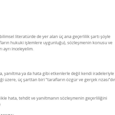
limsel literatürde de yer alan üç ana geçerlilik şartı şöyle
(tarafların hukuki işlemlere uygunluğu), sözleşmenin konusu ve
 ayrı inceleyelim.
a, yanıltma ya da hata gibi etkenlerle değil kendi iradeleriyle
i üzere, üç şarttan biri “tarafların özgür ve gerçek rızası”dır
llikle hata, tehdit ve yanıltmanın sözleşmenin geçerliliğini
)