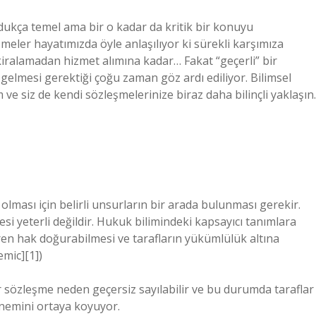
ldukça temel ama bir o kadar da kritik bir konuyu
şmeler hayatımızda öyle anlaşılıyor ki sürekli karşımıza
kiralamadan hizmet alımına kadar… Fakat “geçerli” bir
 gelmesi gerektiği çoğu zaman göz ardı ediliyor. Bilimsel
ım ve siz de kendi sözleşmelerinize biraz daha bilinçli yaklaşın.
lması için belirli unsurların bir arada bulunması gerekir.
esi yeterli değildir. Hukuk bilimindeki kapsayıcı tanımlara
ren hak doğurabilmesi ve tarafların yükümlülük altına
emic][1])
ir sözleşme neden geçersiz sayılabilir ve bu durumda taraflar
önemini ortaya koyuyor.