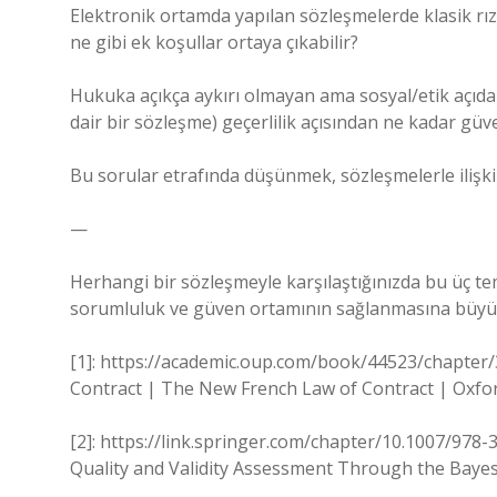
Elektronik ortamda yapılan sözleşmelerde klasik rıza
ne gibi ek koşullar ortaya çıkabilir?
Hukuka açıkça aykırı olmayan ama sosyal/etik açıda
dair bir sözleşme) geçerlilik açısından ne kadar güve
Bu sorular etrafında düşünmek, sözleşmelerle ilişkili
—
Herhangi bir sözleşmeyle karşılaştığınızda bu üç te
sorumluluk ve güven ortamının sağlanmasına büyük
[1]: https://academic.oup.com/book/44523/chapter
Contract | The New French Law of Contract | Oxfo
[2]: https://link.springer.com/chapter/10.1007/97
Quality and Validity Assessment Through the Bayes