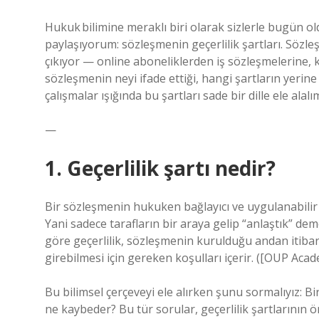
Hukuk bilimine meraklı biri olarak sizlerle bugün o
paylaşıyorum: sözleşmenin geçerlilik şartları. Sözle
çıkıyor — online aboneliklerden iş sözleşmelerine, 
sözleşmenin neyi ifade ettiği, hangi şartların yerine
çalışmalar ışığında bu şartları sade bir dille ele alal
—
1. Geçerlilik şartı nedir?
Bir sözleşmenin hukuken bağlayıcı ve uygulanabilir o
Yani sadece tarafların bir araya gelip “anlaştık” dem
göre geçerlilik, sözleşmenin kurulduğu andan itiba
girebilmesi için gereken koşulları içerir. ([OUP Acad
Bu bilimsel çerçeveyi ele alırken şunu sormalıyız: B
ne kaybeder? Bu tür sorular, geçerlilik şartlarının 