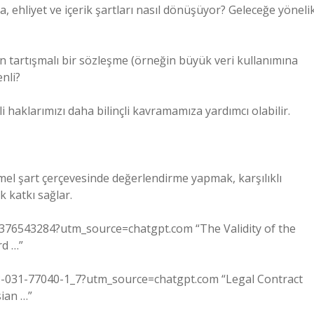
, ehliyet ve içerik şartları nasıl dönüşüyor? Geleceğe yöneli
n tartışmalı bir sözleşme (örneğin büyük veri kullanımına
nli?
 haklarımızı daha bilinçli kavramamıza yardımcı olabilir.
mel şart çerçevesinde değerlendirme yapmak, karşılıklı
 katkı sağlar.
/376543284?utm_source=chatgpt.com “The Validity of the
rd …”
8-3-031-77040-1_7?utm_source=chatgpt.com “Legal Contract
ian …”