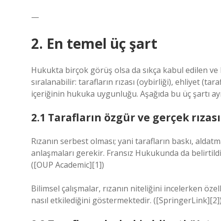
—
2. En temel üç şart
Hukukta birçok görüş olsa da sıkça kabul edilen ve bi
sıralanabilir: tarafların rızası (oybirliği), ehliyet 
içeriğinin hukuka uygunluğu. Aşağıda bu üç şartı ayrı
2.1 Tarafların özgür ve gerçek rızası
Rızanın serbest olması; yani tarafların baskı, aldatm
anlaşmaları gerekir. Fransız Hukukunda da belirtildiğ
([OUP Academic][1])
Bilimsel çalışmalar, rızanın niteliğini incelerken öze
nasıl etkilediğini göstermektedir. ([SpringerLink][2]