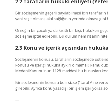
2.2 Tarafların hukuki ehliyeti (Yeterl
Bir sözleşmenin geçerli sayılabilmesi için tarafları
yani reşit olması, akıl sağlığının yerinde olması gibi
Örneğin bir çocuk ya da kısıtlı bir kişi, hukuken ge
sözleşme iptal edilebilir. Bu durum hem rızanın nitel
2.3 Konu ve içerik açısından hukuka
Sözleşmenin konusu, tarafların sözleşmede üstlendiğ
konusu ve içeriği hukuka aykırı olmamalı; kamu düz
Medeni Kanunu’nun 1128. maddesi bu hususları kodif
Bir sözleşmenin konusu belirsizse (“taraf A ne verec
girebilir. Ayrıca konu yasadışı bir işlem içeriyorsa 
—