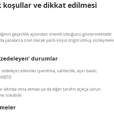
ek koşullar ve dikkat edilmesi
iliğinin geçerlilik açısından önemli olduğunu göstermektedir
 da yasalarca özel olarak yazılı koşul öngörülmüş sözleşmele
ği zedeleyen’ durumlar
i zedeleyici etkenler (yanıltma, sahtecilik, aşırı baskı,
di][5])
ar altında imza atması ya da diğer tarafın açıkça üstün
ne sokabilir.
şmeler