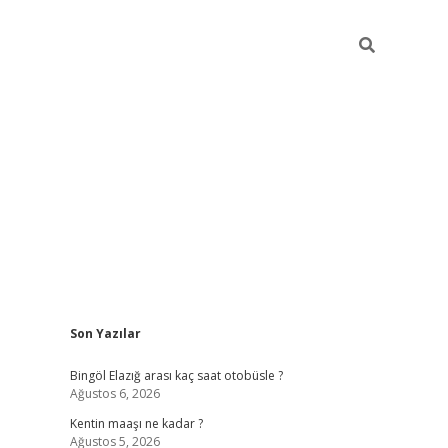
Sidebar
Son Yazılar
vdcasinogir.net
Bingöl Elazığ arası kaç saat otobüsle ?
Ağustos 6, 2026
Kentin maaşı ne kadar ?
Ağustos 5, 2026