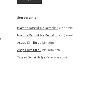
Son yorumlar
Islamda Dostluk Ne Demektir
için
admin
Islamda Dostluk Ne Demektir
için
Şevket
r
Asepsi Kim Buldu
için
admin
Asepsi Kim Buldu
için
Komutan
Tavşan Derisi Ne Işe Yarar
için
admin