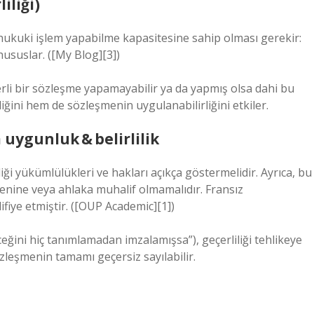
iliği)
n hukuki işlem yapabilme kapasitesine sahip olması gerekir:
 hususlar. ([My Blog][3])
çerli bir sözleşme yapamayabilir ya da yapmış olsa dahi bu
iğini hem de sözleşmenin uygulanabilirliğini etkiler.
 uygunluk & belirlilik
i yükümlülükleri ve hakları açıkça göstermelidir. Ayrıca, bu
enine veya ahlaka muhalif olmamalıdır. Fransız
iye etmiştir. ([OUP Academic][1])
eğini hiç tanımlamadan imzalamışsa”), geçerliliği tehlikeye
sözleşmenin tamamı geçersiz sayılabilir.