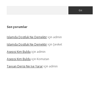
Arama
Son yorumlar
Islamda Dostluk Ne Demektir
için
admin
Islamda Dostluk Ne Demektir
için
Şevket
Asepsi Kim Buldu
için
admin
Asepsi Kim Buldu
için
Komutan
Tavşan Derisi Ne Işe Yarar
için
admin
casinogir.net