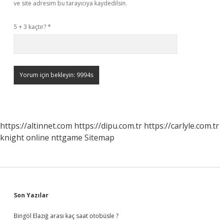
ve site adresim bu tarayıcıya kaydedilsin.
5 + 3 kaçtır?
*
https://altinnet.com
https://dipu.com.tr
https://carlyle.com.tr
knight online
nttgame
Sitemap
Sidebar
Son Yazılar
Bingöl Elazığ arası kaç saat otobüsle ?