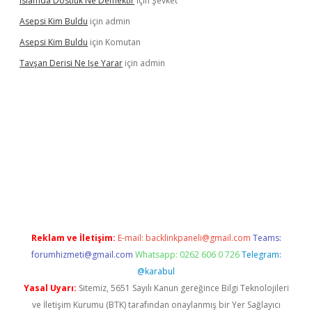
Islamda Dostluk Ne Demektir
için
Şevket
Asepsi Kim Buldu
için
admin
Asepsi Kim Buldu
için
Komutan
Tavşan Derisi Ne Işe Yarar
için
admin
vdcasinogir.net
Reklam ve İletişim:
E-mail:
backlinkpaneli@gmail.com
Teams:
forumhizmeti@gmail.com
Whatsapp: 0262 606 0 726
Telegram:
@karabul
Yasal Uyarı:
Sitemiz, 5651 Sayılı Kanun gereğince Bilgi Teknolojileri
ve İletişim Kurumu (BTK) tarafından onaylanmış bir Yer Sağlayıcı