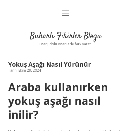
menüyü
Anasayfa
aç
Gizlilik Politikası
Buharlı Fikirler Blogu
Yasal Uyarı
Enerji dolu önerilerle fark yarat!
Hakkımızda
Yokuş Aşağı Nasıl Yürünür
Tarih: Ekim 29, 2024
Araba kullanırken
yokuş aşağı nasıl
inilir?